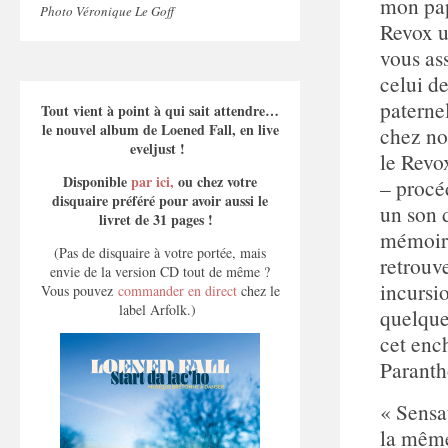
mon pap
Photo Véronique Le Goff
Revox u
vous ass
celui d
paternel
Tout vient à point à qui sait attendre…
le nouvel album de Loened Fall, en live
chez no
eveljust !
le Revo
Disponible
par ici,
ou chez votre
– procé
disquaire préféré pour avoir aussi le
un son 
livret de 31 pages !
mémoire 
(Pas de disquaire à votre portée, mais
retrouv
envie de la version CD tout de même ?
incursio
Vous pouvez
commander en direct
chez le
label Arfolk.)
quelques
cet enc
Parant
« Sensa
la même 