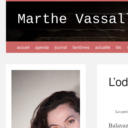
Marthe Vassal
accueil
agenda
journal
fantômes
actualité
bio
L’o
Les peti
Balayag