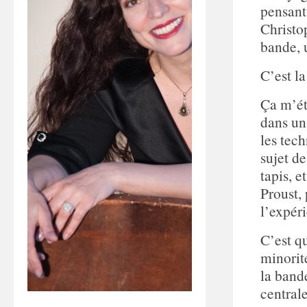
pensant
Christo
bande, 
C’est l
Ça m’ét
dans un
les tec
sujet d
tapis, 
Proust, 
l’expér
C’est q
minorit
la band
centrale