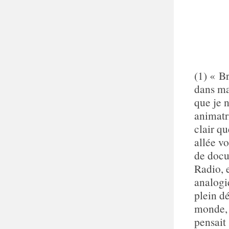
(1) « B
dans ma
que je n
animatr
clair qu
allée vo
de docu
Radio, e
analogi
plein dé
monde, 
pensait 