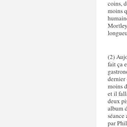
coins, 
moins q
humaine
Mortley
longueu
(2) Auj
fait ça
gastron
dernier 
moins d
et il fa
deux pi
album d
séance a
par Phil