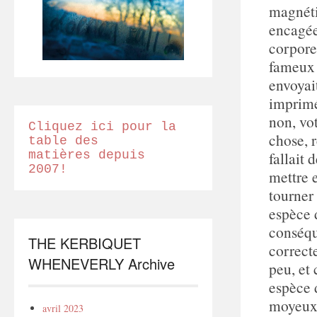
magnéti
encagée 
corpore
fameux 
envoyait
imprimé
non, vot
Cliquez ici pour la
chose, r
table des
matières depuis
fallait
2007!
mettre 
tourner
espèce d
conséqu
THE KERBIQUET
correcte
WHENEVERLY Archive
peu, et 
espèce 
moyeux, 
avril 2023