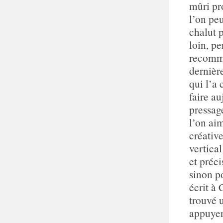
mûri pr
l’on pe
chalut 
loin, pe
recomme
dernièr
qui l’a
faire a
pressag
l’on aim
créativ
vertica
et préc
sinon p
écrit à
trouvé u
appuyer