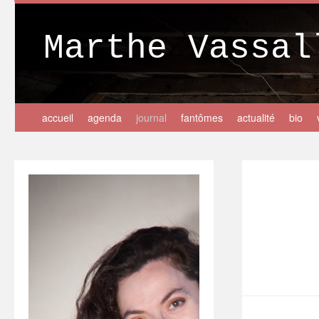
Marthe Vassal
accueil
agenda
journal
fantômes
actualité
bio