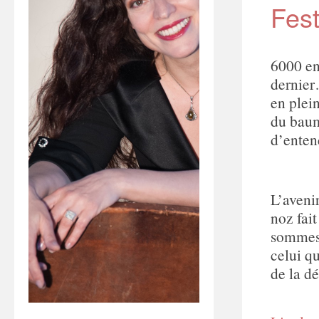
Fest
6000 en
dernier
en plei
du baum
d’enten
L’avenir
noz fai
sommes,
celui qu
de la d