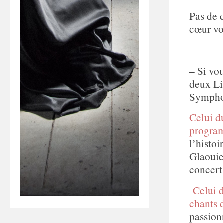
Pas de c
cœur vo
– Si vo
deux Li
Symphon
Celui d
program
l’histoi
Glaouie
concert
Celui 
chants 
passion