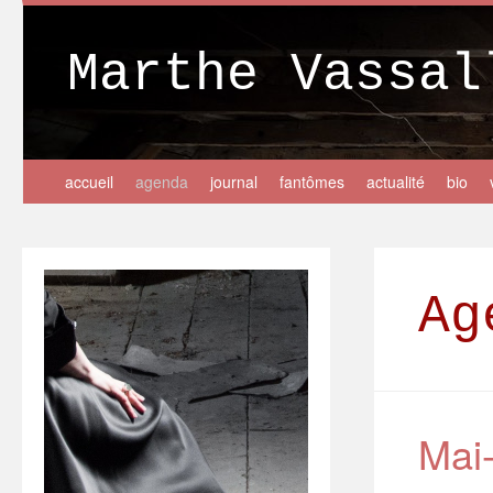
Marthe Vassal
accueil
agenda
journal
fantômes
actualité
bio
Ag
Mai