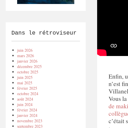
Dans le rétroviseur
juin 2026
mars 2026
janvier 2026
décembre 2025
octobre 2025
Enfin, 
juin 2025
n’est f
mai 2025
février 2025
Villane
octobre 2024
Vous la
août 2024
de makin
juin 2024
février 2024
collègu
janvier 2024
c’était
novembre 2023
septembre 2023