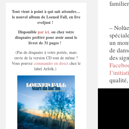
familie
Tout vient à point à qui sait attendre…
le nouvel album de Loened Fall, en live
eveljust !
– Nolùe
Disponible
par ici,
ou chez votre
spécial
disquaire préféré pour avoir aussi le
un mont
livret de 31 pages !
de dans
(Pas de disquaire à votre portée, mais
des sig
envie de la version CD tout de même ?
Vous pouvez
commander en direct
chez le
Faceboo
label Arfolk.)
l’initia
qualité