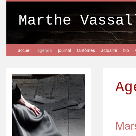
Marthe Vassal
accueil
agenda
journal
fantômes
actualité
bio
Ag
Mar