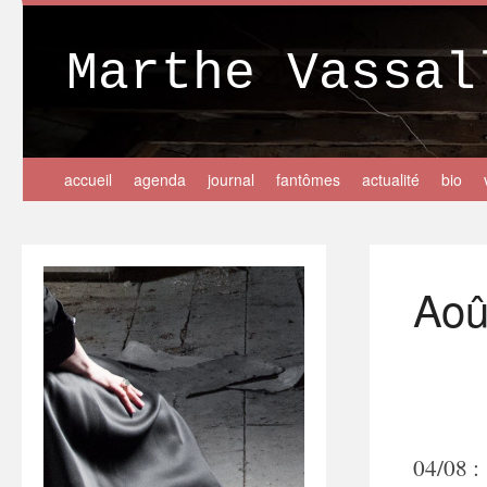
Marthe Vassal
accueil
agenda
journal
fantômes
actualité
bio
Aoû
04/08 :