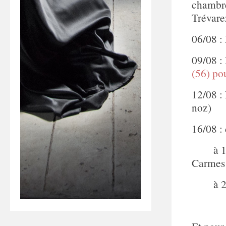
chambr
Trévare
06/08 :
09/08 :
(56) po
12/08 :
noz)
16/08 :
à 1
Carmes 
à 21h,